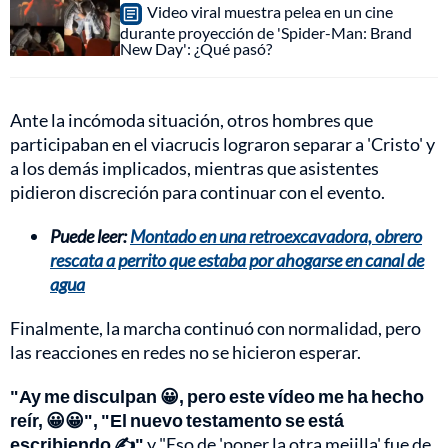
Video viral muestra pelea en un cine
durante proyección de 'Spider-Man: Brand
New Day': ¿Qué pasó?
Ante la incómoda situación, otros hombres que
participaban en el viacrucis lograron separar a 'Cristo' y
a los demás implicados, mientras que asistentes
pidieron discreción para continuar con el evento.
Puede leer:
Montado en una retroexcavadora, obrero
rescata a perrito que estaba por ahogarse en canal de
agua
Finalmente, la marcha continuó con normalidad, pero
las reacciones en redes no se hicieron esperar.
"Ay me disculpan 😀, pero este vídeo me ha hecho
reír, 😀😀", "El nuevo testamento se está
escribiendo ✍️"
y "Eso de 'poner la otra mejilla' fue de