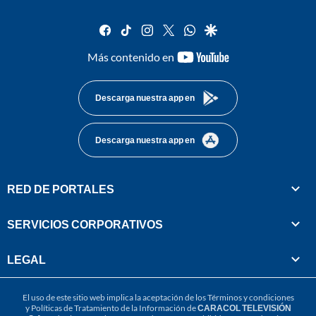
facebook
tiktok
instagram
twitter
whatsapp
google
youtube-
Más contenido en
footer
Descarga nuestra app en
Descarga nuestra app en
RED DE PORTALES
SERVICIOS CORPORATIVOS
LEGAL
El uso de este sitio web implica la aceptación de los
Términos y condiciones
y
Políticas de Tratamiento de la Información
de
CARACOL TELEVISIÓN