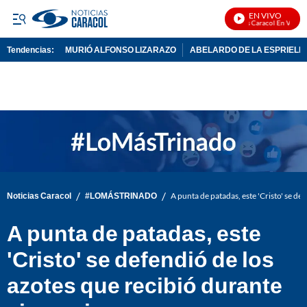
EN VIVO
Noticias Caracol En Vivo
Tendencias:
MURIÓ ALFONSO LIZARAZO
ABELARDO DE LA ESPRIELL
PUBLICIDAD
/
/
Noticias Caracol
#LOMÁSTRINADO
A punta de patadas, este 'Cristo' se de
A punta de patadas, este
'Cristo' se defendió de los
azotes que recibió durante