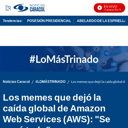
EN VIVO
Noticias Caracol En Vivo
Tendencias:
POSESIÓN PRESIDENCIAL
ABELARDO DE LA ESPRIELLA
PUBLICIDAD
/
/
Noticias Caracol
#LOMÁSTRINADO
Los memes que dejó la caída global d
Los memes que dejó la
caída global de Amazon
Web Services (AWS): "Se