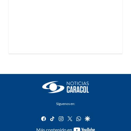
Síguenos en:
facebook
tiktok
instagram
twitter
whatsapp
google
youtube-
Más contenido en