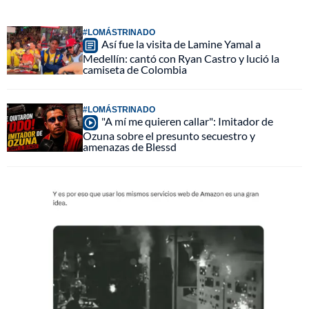
#LOMÁSTRINADO
Así fue la visita de Lamine Yamal a
Medellín: cantó con Ryan Castro y lució la
camiseta de Colombia
#LOMÁSTRINADO
"A mí me quieren callar": Imitador de
Ozuna sobre el presunto secuestro y
amenazas de Blessd