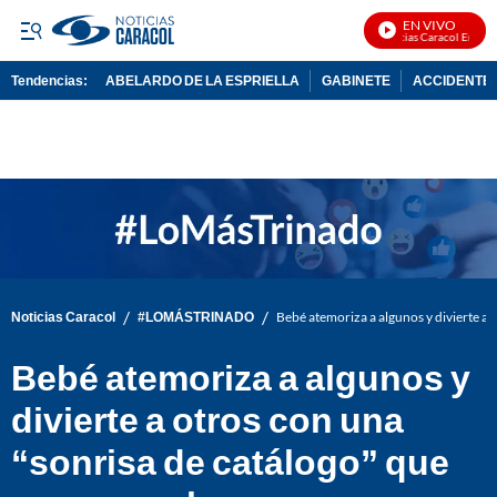
EN VIVO
Noticias Caracol En Vivo
Tendencias:
ABELARDO DE LA ESPRIELLA
GABINETE
ACCIDENTE 
PUBLICIDAD
/
/
Noticias Caracol
#LOMÁSTRINADO
Bebé atemoriza a algunos y divierte a 
Bebé atemoriza a algunos y
divierte a otros con una
“sonrisa de catálogo” que