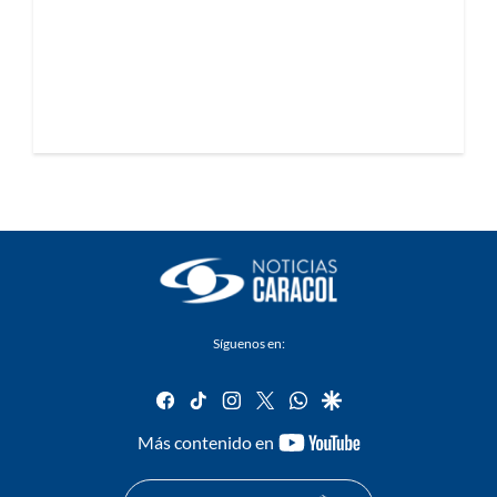
Síguenos en:
facebook
tiktok
instagram
twitter
whatsapp
google
youtube-
Más contenido en
footer