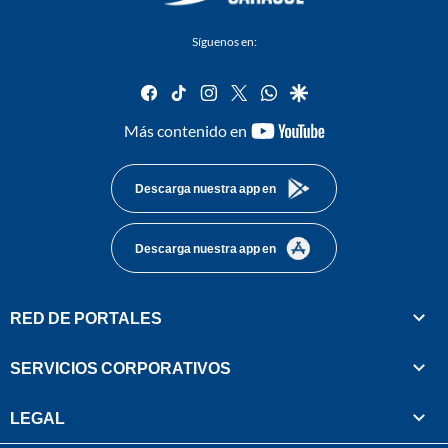
Síguenos en:
facebook
tiktok
instagram
twitter
whatsapp
google
youtube-
Más contenido en
footer
Descarga nuestra app en
Descarga nuestra app en
RED DE PORTALES
SERVICIOS CORPORATIVOS
LEGAL