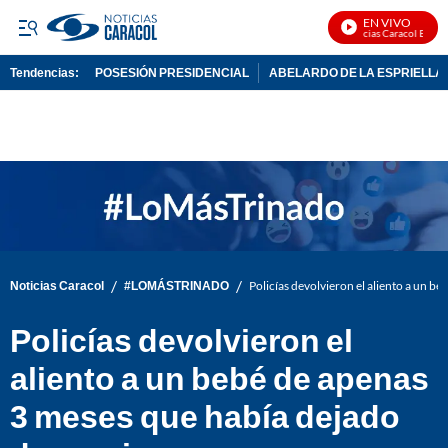
EN VIVO
Noticias Caracol En Vivo
Tendencias:
POSESIÓN PRESIDENCIAL
ABELARDO DE LA ESPRIELLA
PUBLICIDAD
/
/
Noticias Caracol
#LOMÁSTRINADO
Policías devolvieron el aliento a un b
Policías devolvieron el
aliento a un bebé de apenas
3 meses que había dejado