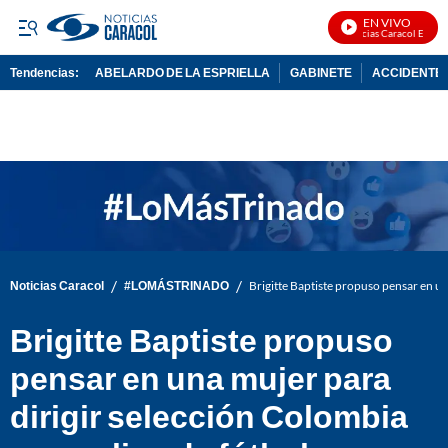
EN VIVO
Noticias Caracol En Vivo
Tendencias:
ABELARDO DE LA ESPRIELLA
GABINETE
ACCIDENTE 
PUBLICIDAD
/
/
Noticias Caracol
#LOMÁSTRINADO
Brigitte Baptiste propuso pensar en un
Brigitte Baptiste propuso
pensar en una mujer para
dirigir selección Colombia