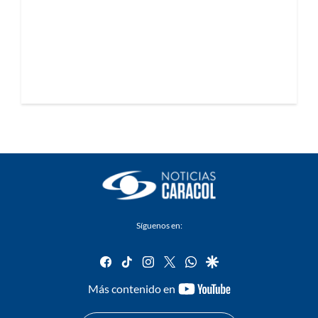
Síguenos en:
facebook
tiktok
instagram
twitter
whatsapp
google
youtube-
Más contenido en
footer