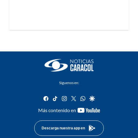
Síguenos en:
facebook
tiktok
instagram
twitter
whatsapp
google
youtube-
Más contenido en
footer
Descarga nuestra app en