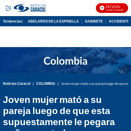
EN VIVO
Noticias Caracol En Vi
Tendencias:
ABELARDO DE LA ESPRIELLA
GABINETE
ACCIDENTE 
PUBLICIDAD
/
/
Noticias Caracol
COLOMBIA
Joven mujer mató a su pareja luego de que es
Joven mujer mató a su
pareja luego de que esta
supuestamente le pegara