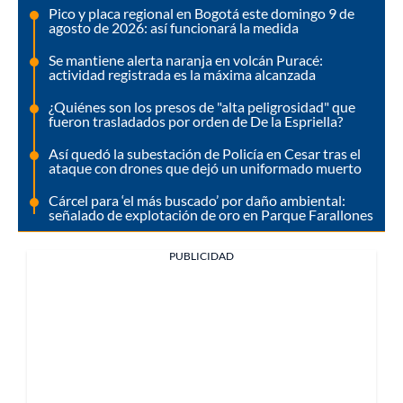
Pico y placa regional en Bogotá este domingo 9 de
agosto de 2026: así funcionará la medida
Se mantiene alerta naranja en volcán Puracé:
actividad registrada es la máxima alcanzada
¿Quiénes son los presos de "alta peligrosidad" que
fueron trasladados por orden de De la Espriella?
Así quedó la subestación de Policía en Cesar tras el
ataque con drones que dejó un uniformado muerto
Cárcel para ‘el más buscado’ por daño ambiental:
señalado de explotación de oro en Parque Farallones
PUBLICIDAD