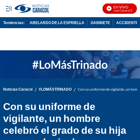
EN VIVO
Noticias Caracol En Vivo
Tendencias:
ABELARDO DE LA ESPRIELLA
GABINETE
ACCIDENTE 
PUBLICIDAD
/
/
Noticias Caracol
#LOMÁSTRINADO
Con su uniforme de vigilante, un homb
Con su uniforme de
vigilante, un hombre
celebró el grado de su hija