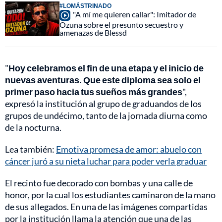
#LOMÁSTRINADO
"A mí me quieren callar": Imitador de
Ozuna sobre el presunto secuestro y
amenazas de Blessd
"
Hoy celebramos el fin de una etapa y el inicio de
nuevas aventuras. Que este diploma sea solo el
primer paso hacia tus sueños más grandes
",
expresó la institución al grupo de graduandos de los
grupos de undécimo, tanto de la jornada diurna como
de la nocturna.
Lea también:
Emotiva promesa de amor: abuelo con
cáncer juró a su nieta luchar para poder verla graduar
El recinto fue decorado con bombas y una calle de
honor, por la cual los estudiantes caminaron de la mano
de sus allegados. En una de las imágenes compartidas
por la institución llama la atención que una de las