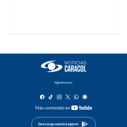
Síguenos en:
facebook
tiktok
instagram
twitter
whatsapp
google
youtube-
Más contenido en
footer
Descarga nuestra app en