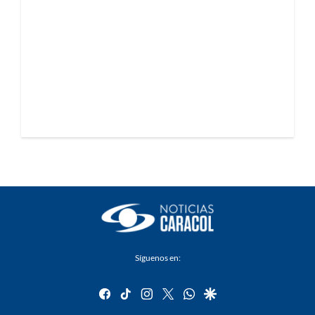
Síguenos en:
facebook
tiktok
instagram
twitter
whatsapp
google