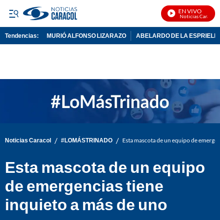
EN VIVO
Noticias Caracol E
Tendencias:
MURIÓ ALFONSO LIZARAZO
ABELARDO DE LA ESPRIELL
PUBLICIDAD
/
/
Noticias Caracol
#LOMÁSTRINADO
Esta mascota de un equipo de emergenc
Esta mascota de un equipo
de emergencias tiene
inquieto a más de uno