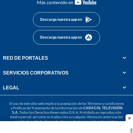
youtube-
Más contenido en
footer
Descarga nuestra app en
Descarga nuestra app en
RED DE PORTALES
SERVICIOS CORPORATIVOS
LEGAL
El uso de este sitio web implica la aceptación de los
Términos y condiciones
y
Políticas de Tratamiento de la Información
de
CARACOL TELEVISIÓN
S.A.
Todos los Derechos Reservados D.R.A. Prohibida su reproducción
total o parcial, así como su traducción a cualquier idioma sin autorización
cl
escrita de su titular. Reproduction in whole or in part, or translation
without written permission is prohibited. All rights reserved 2025.