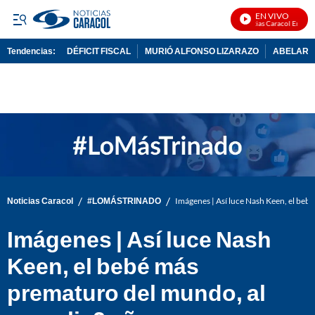
EN VIVO
Noticias Caracol En Vivo
Tendencias:
DÉFICIT FISCAL
MURIÓ ALFONSO LIZARAZO
ABELARDO
PUBLICIDAD
/
/
Noticias Caracol
#LOMÁSTRINADO
Imágenes | Así luce Nash Keen, el beb
Imágenes | Así luce Nash
Keen, el bebé más
prematuro del mundo, al