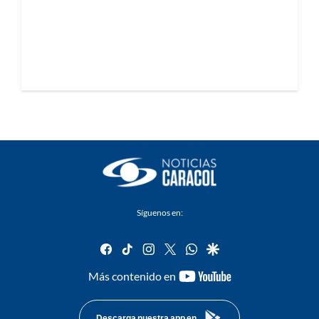
Síguenos en:
facebook
tiktok
instagram
twitter
whatsapp
google
youtube-
Más contenido en
footer
Descarga nuestra app en