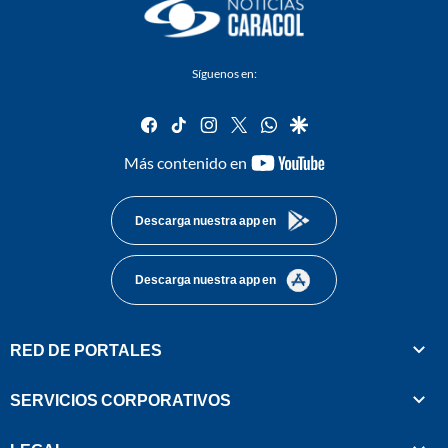
Síguenos en:
facebook
tiktok
instagram
twitter
whatsapp
google
youtube-
Más contenido en
footer
Descarga nuestra app en
Descarga nuestra app en
RED DE PORTALES
SERVICIOS CORPORATIVOS