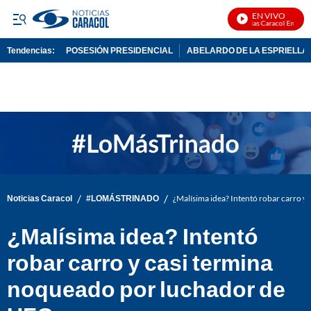
EN VIVO
Noticias Caracol En Vivo
Tendencias:
POSESIÓN PRESIDENCIAL
ABELARDO DE LA ESPRIELLA
PUBLICIDAD
/
/
Noticias Caracol
#LOMÁSTRINADO
¿Malísima idea? Intentó robar carro 
¿Malísima idea? Intentó
robar carro y casi termina
noqueado por luchador de