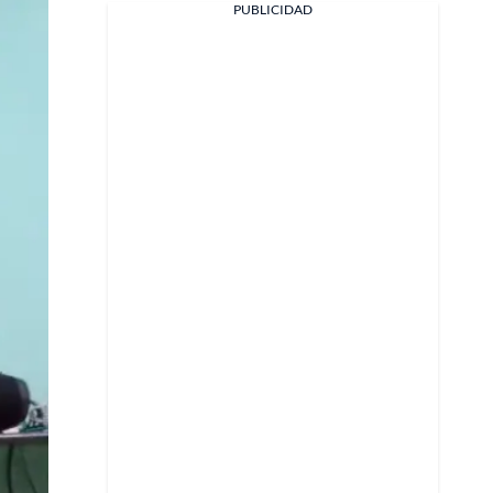
PUBLICIDAD
Facebook
X
Whatsapp
Copiar enlace
Telegram
LinkedIn