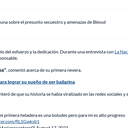
Ozuna sobre el presunto secuestro y amenazas de Blessd
lo del esfuerzo y la dedicación. Durante una entrevista con
La Nac
ponsable.
sa"
, comentó acerca de su primera nevera.
ara lograr su sueño de ser bailarina
eró de que su historia se había viralizado en las redes sociales y s
i primera heladera es una boludes pero para mí es alto progreso
tter.com/flL1Gwksb1
@Marianocantero0)
August 17, 2021