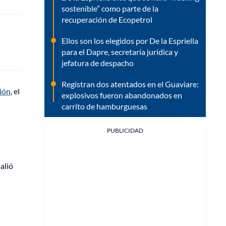
sostenible” como parte de la
recuperación de Ecopetrol
Ellos son los elegidos por De la Espriella
para el Dapre, secretaría jurídica y
jefatura de despacho
Registran dos atentados en el Guaviare:
ión
, el
explosivos fueron abandonados en
carrito de hamburguesas
PUBLICIDAD
alió