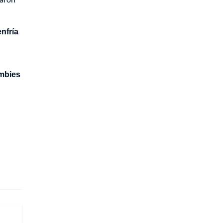
nfría
ambies