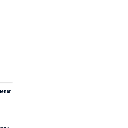
tener
e
daron