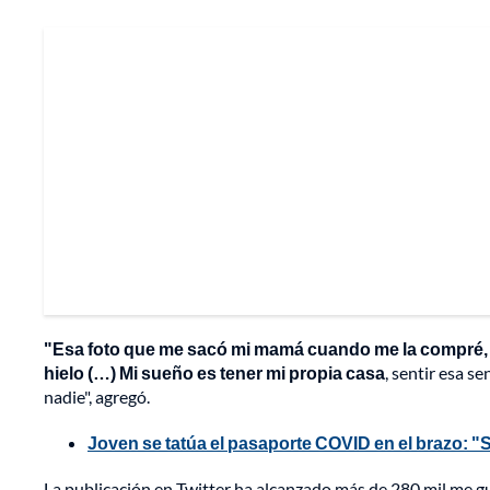
"Esa foto que me sacó mi mamá cuando me la compré, e
hielo (…) Mi sueño es tener mi propia casa
, sentir esa s
nadie", agregó.
Joven se tatúa el pasaporte COVID en el brazo: "
La publicación en Twitter ha alcanzado más de 280 mil me 