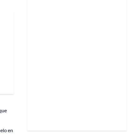
 que
ielo en