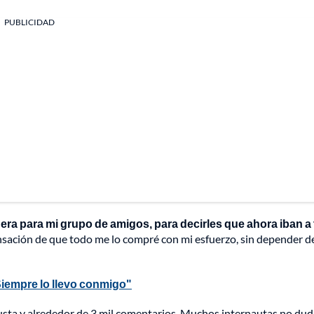
PUBLICIDAD
ra para mi grupo de amigos, para decirles que ahora iban a 
ensación de que todo me lo compré con mi esfuerzo, sin depender d
Siempre lo llevo conmigo"
gusta y alrededor de 3 mil comentarios. Muchos internautas no du