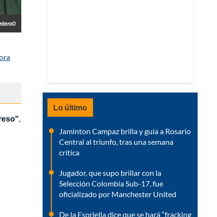
ntero0
ora
Lo último
greso"
,
Jaminton Campaz brilla y guía a Rosario
Central al triunfo, tras una semana
crítica
Jugador, que supo brillar con la
Selección Colombia Sub-17, fue
oficializado por Manchester United
De la Espriella dice que se hará “fracking