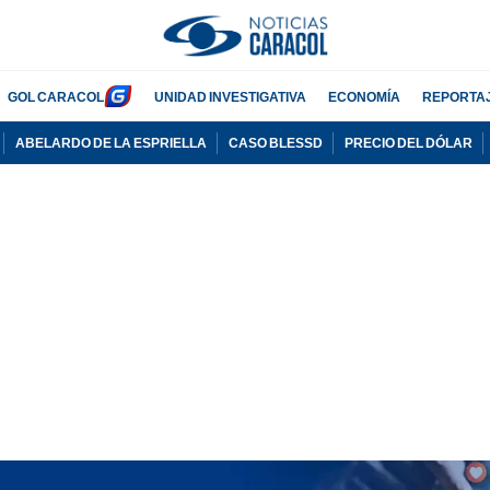
GOL CARACOL
UNIDAD INVESTIGATIVA
ECONOMÍA
REPORTA
ABELARDO DE LA ESPRIELLA
CASO BLESSD
PRECIO DEL DÓLAR
PUBLICIDAD