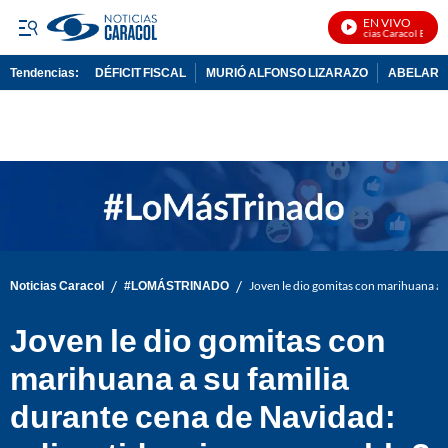
EN VIVO
Noticias Caracol En Vivo
Tendencias:
DÉFICIT FISCAL
MURIÓ ALFONSO LIZARAZO
ABELARDO
PUBLICIDAD
/
/
Noticias Caracol
#LOMÁSTRINADO
Joven le dio gomitas con marihuana a s
Joven le dio gomitas con
marihuana a su familia
durante cena de Navidad: