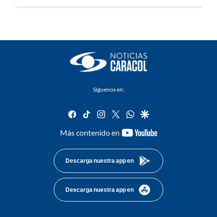
Síguenos en:
facebook
tiktok
instagram
twitter
whatsapp
google
youtube-
Más contenido en
footer
Descarga nuestra app en
Descarga nuestra app en