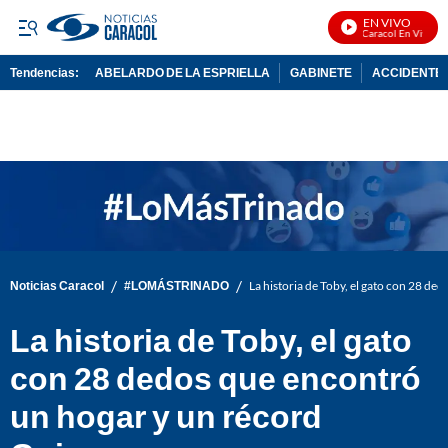
EN VIVO
Noticias Caracol En Vivo
Tendencias:
ABELARDO DE LA ESPRIELLA
GABINETE
ACCIDENTE 
PUBLICIDAD
/
/
Noticias Caracol
#LOMÁSTRINADO
La historia de Toby, el gato con 28 d
La historia de Toby, el gato
con 28 dedos que encontró
un hogar y un récord