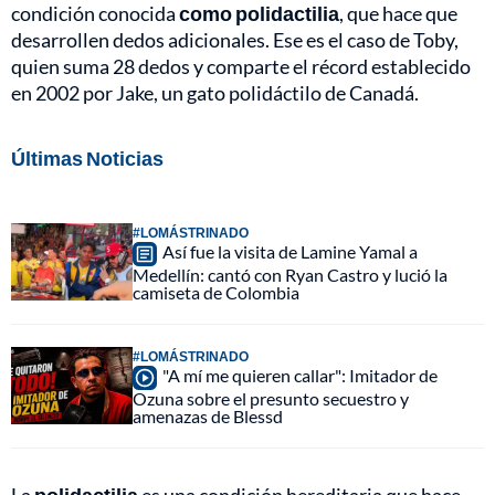
condición conocida
como polidactilia
, que hace que
desarrollen dedos adicionales. Ese es el caso de Toby,
quien suma 28 dedos y comparte el récord establecido
en 2002 por Jake, un gato polidáctilo de Canadá.
Últimas Noticias
#LOMÁSTRINADO
Así fue la visita de Lamine Yamal a
Medellín: cantó con Ryan Castro y lució la
camiseta de Colombia
#LOMÁSTRINADO
"A mí me quieren callar": Imitador de
Ozuna sobre el presunto secuestro y
amenazas de Blessd