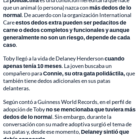
La
polidactilia
es una condición hereditaria que hace
que un animal (o persona) nazca con
más dedos de lo
normal
. De acuerdo con la organización International
Care
estos dedos extra pueden ser pedacitos de
carne o dedos completos
y funcionales y aunque
generalmente no son un riesgo, depende de cada
caso
.
Toby llegó a la vida de Delaney Henderson
cuando
apenas tenía 10 meses
. La joven buscaba un
compañero para
Connie, su otra gata polidáctila,
que
también tiene dedos adicionales en sus patas
delanteras.
Según contó a Guinness World Records, en el perfil de
adopción de Toby
no se mencionaba que tuviera más
dedos de lo norma
l. Sin embargo, durante la
conversación con su madre adoptiva surgió el tema de
sus patas y, desde ese momento,
Delaney sintió que