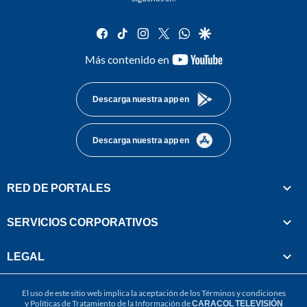
facebook
tiktok
instagram
twitter
whatsapp
google
youtube-
Más contenido en
footer
Descarga nuestra app en
Descarga nuestra app en
RED DE PORTALES
SERVICIOS CORPORATIVOS
LEGAL
El uso de este sitio web implica la aceptación de los
Términos y condiciones
y
Políticas de Tratamiento de la Información
de
CARACOL TELEVISIÓN