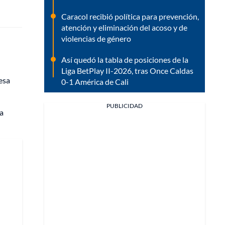
Caracol recibió política para prevención,
atención y eliminación del acoso y de
violencias de género
Así quedó la tabla de posiciones de la
Liga BetPlay II-2026, tras Once Caldas
esa
0-1 América de Cali
PUBLICIDAD
na