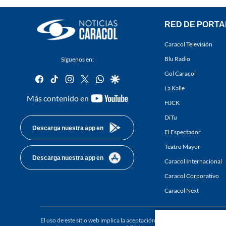
RED DE PORTA
Caracol Televisión
Blu Radio
Síguenos en:
Gol Caracol
facebook
tiktok
instagram
twitter
whatsapp
google
La Kalle
youtube-
Más contenido en
HJCK
footer
DiTu
Descarga nuestra app en
El Espectador
Teatro Mayor
Descarga nuestra app en
Caracol Internacional
Caracol Corporativo
Caracol Next
El uso de este sitio web implica la aceptación de los
Términos y condici