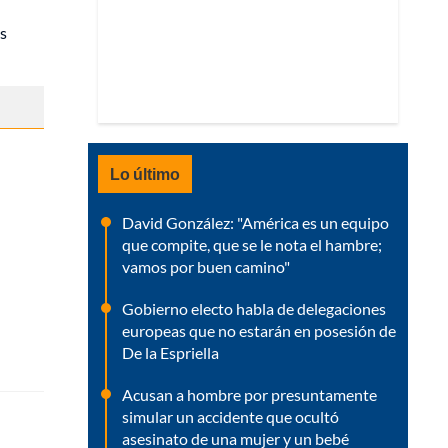
s
Lo último
David González: "América es un equipo
que compite, que se le nota el hambre;
vamos por buen camino"
Gobierno electo habla de delegaciones
europeas que no estarán en posesión de
De la Espriella
Acusan a hombre por presuntamente
simular un accidente que ocultó
asesinato de una mujer y un bebé