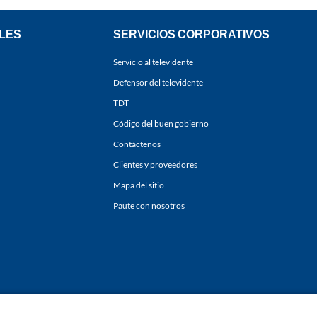
LES
SERVICIOS CORPORATIVOS
Servicio al televidente
Defensor del televidente
TDT
Código del buen gobierno
Contáctenos
Clientes y proveedores
Mapa del sitio
Paute con nosotros
ones
y
Políticas de Tratamiento de la Información
de
CARACOL TELEVISIÓN S.A.
Todo