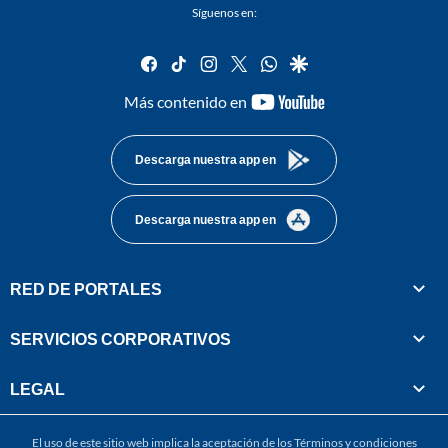
Síguenos en:
facebook
tiktok
instagram
twitter
whatsapp
google
youtube-
Más contenido en
footer
Descarga nuestra app en
Descarga nuestra app en
RED DE PORTALES
SERVICIOS CORPORATIVOS
LEGAL
El uso de este sitio web implica la aceptación de los
Términos y condiciones