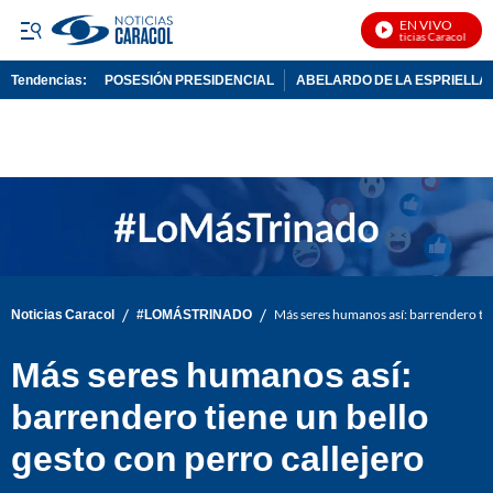
EN VIVO
Noticias Caracol En Vi
Tendencias:
POSESIÓN PRESIDENCIAL
ABELARDO DE LA ESPRIELLA
PUBLICIDAD
/
/
Noticias Caracol
#LOMÁSTRINADO
Más seres humanos así: barrendero tien
Más seres humanos así:
barrendero tiene un bello
gesto con perro callejero