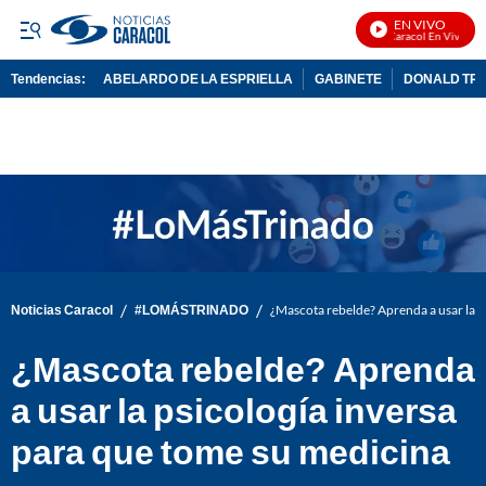
EN VIVO
Noticias Caracol En Vivo
Tendencias:
ABELARDO DE LA ESPRIELLA
GABINETE
DONALD TR
PUBLICIDAD
/
/
Noticias Caracol
#LOMÁSTRINADO
¿Mascota rebelde? Aprenda a usar la p
¿Mascota rebelde? Aprenda
a usar la psicología inversa
para que tome su medicina