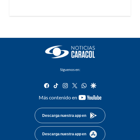
Síguenos en:
facebook
tiktok
instagram
twitter
whatsapp
google
youtube-
Más contenido en
footer
Descarga nuestra app en
Descarga nuestra app en