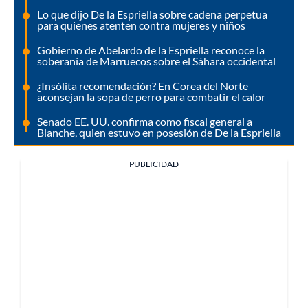
Lo que dijo De la Espriella sobre cadena perpetua
para quienes atenten contra mujeres y niños
Gobierno de Abelardo de la Espriella reconoce la
soberanía de Marruecos sobre el Sáhara occidental
¿Insólita recomendación? En Corea del Norte
aconsejan la sopa de perro para combatir el calor
Senado EE. UU. confirma como fiscal general a
Blanche, quien estuvo en posesión de De la Espriella
PUBLICIDAD