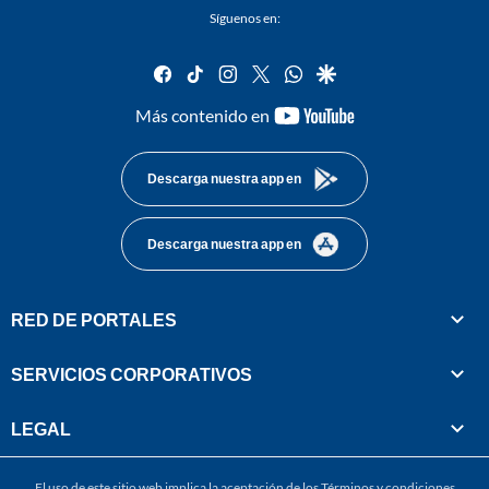
Síguenos en:
facebook
tiktok
instagram
twitter
whatsapp
google
youtube-
Más contenido en
footer
Descarga nuestra app en
Descarga nuestra app en
RED DE PORTALES
SERVICIOS CORPORATIVOS
LEGAL
El uso de este sitio web implica la aceptación de los
Términos y condiciones