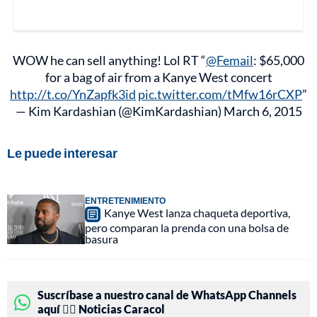
WOW he can sell anything! Lol RT “
@Femail
: $65,000
for a bag of air from a Kanye West concert
http://t.co/YnZapfk3id
pic.twitter.com/tMfw16rCXP
”
— Kim Kardashian (@KimKardashian)
March 6, 2015
Le puede interesar
ENTRETENIMIENTO
Kanye West lanza chaqueta deportiva,
pero comparan la prenda con una bolsa de
basura
Suscríbase a nuestro canal de WhatsApp Channels
aquí 👉🏻 Noticias Caracol