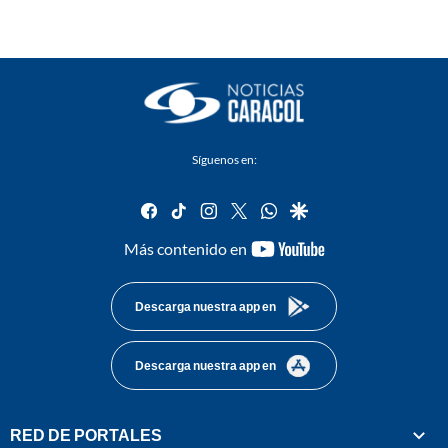
Síguenos en:
facebook
tiktok
instagram
twitter
whatsapp
google
youtube-
Más contenido en
footer
Descarga nuestra app en
Descarga nuestra app en
RED DE PORTALES