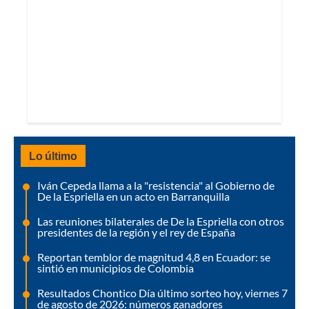
Lo último
Iván Cepeda llama a la "resistencia" al Gobierno de
De la Espriella en un acto en Barranquilla
Las reuniones bilaterales de De la Espriella con otros
presidentes de la región y el rey de España
Reportan temblor de magnitud 4,8 en Ecuador: se
sintió en municipios de Colombia
Resultados Chontico Día último sorteo hoy, viernes 7
de agosto de 2026: números ganadores