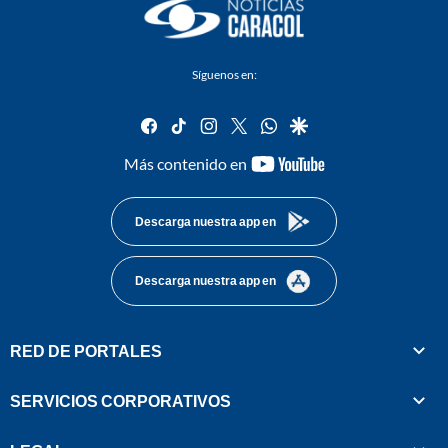
Síguenos en:
facebook
tiktok
instagram
twitter
whatsapp
google
youtube-
Más contenido en
footer
Descarga nuestra app en
Descarga nuestra app en
RED DE PORTALES
SERVICIOS CORPORATIVOS