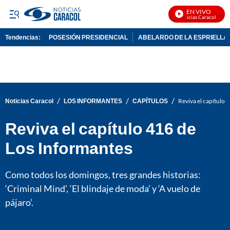
EN VIVO
Noticias Caracol En Vi
Tendencias:
POSESIÓN PRESIDENCIAL
ABELARDO DE LA ESPRIELLA
PUBLICIDAD
/
/
/
Noticias Caracol
LOS INFORMANTES
CAPÍTULOS
Reviva el capítulo 
Reviva el capítulo 416 de
Los Informantes
Como todos los domingos, tres grandes historias:
‘Criminal Mind’, ‘El blindaje de moda’ y ‘A vuelo de
pájaro’.