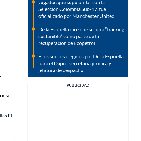
Jugador, que supo brillar con la
Selección Colombia Sub-17, fue
oficializado por Manchester United
De la Espriella dice que se hará “fracking
sostenible” como parte de la
recuperación de Ecopetrol
Ellos son los elegidos por De la Espriella
para el Dapre, secretaría jurídica y
jefatura de despacho
s
PUBLICIDAD
por su
ias El