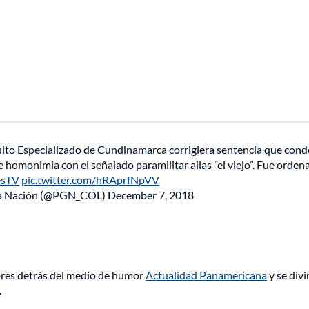
ito Especializado de Cundinamarca corrigiera sentencia que cond
 homonimia con el señalado paramilitar alias "el viejo”. Fue orden
esTV
pic.twitter.com/hRAprfNpVV
 la Nación (@PGN_COL)
December 7, 2018
res detrás del medio de humor
Actualidad Panamericana
y se divi
.