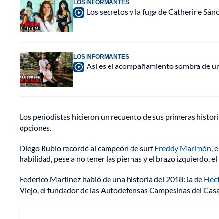
LOS INFORMANTES
Los secretos y la fuga de Catherine Sán
LOS INFORMANTES
Así es el acompañamiento sombra de una
Los periodistas hicieron un recuento de sus primeras histori
opciones.
Diego Rubio recordó al campeón de surf
Freddy Marimón
, 
habilidad, pese a no tener las piernas y el brazo izquierdo, 
Federico Martínez habló de una historia del 2018: la de
Héct
Viejo, el fundador de las Autodefensas Campesinas del Casan