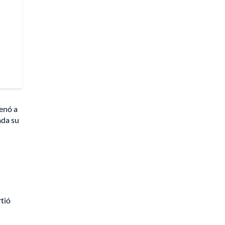
enó a
ada su
rtió