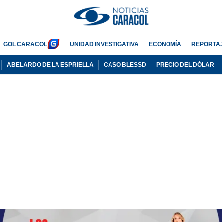
GOL CARACOL
UNIDAD INVESTIGATIVA
ECONOMÍA
REPORTA
ABELARDO DE LA ESPRIELLA
CASO BLESSD
PRECIO DEL DÓLAR
PUBLICIDAD