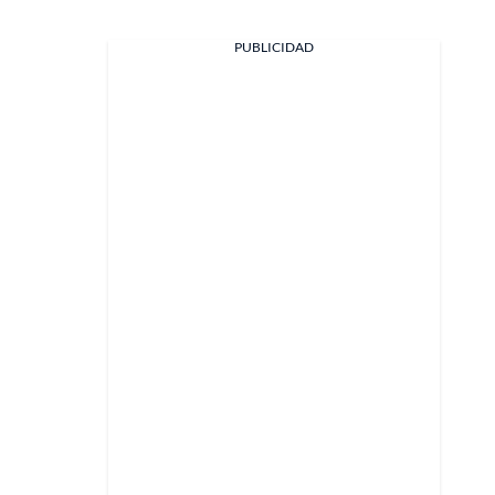
PUBLICIDAD
Facebook
X
Whatsapp
Copiar enlace
Telegram
LinkedIn