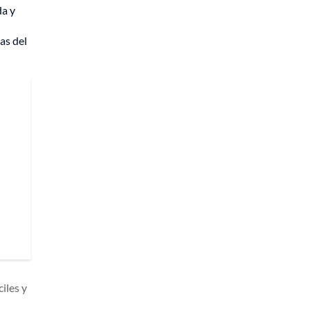
da y
as del
iles y