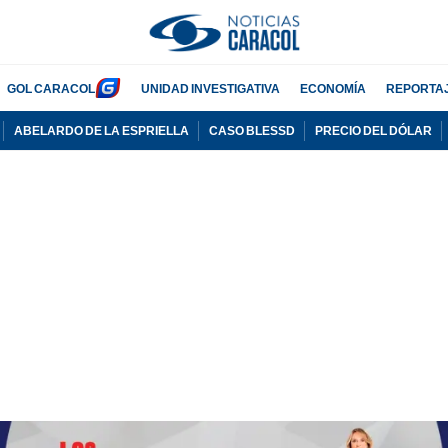
GOL CARACOL
UNIDAD INVESTIGATIVA
ECONOMÍA
REPORTA
ABELARDO DE LA ESPRIELLA
CASO BLESSD
PRECIO DEL DÓLAR
PUBLICIDAD