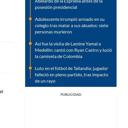
Abelardo de la Espriella antes de la
posesión presidencial
Adolescente irrumpió armado en su
colegio tras matar a sus abuelos: siete
personas murieron
Así fue la visita de Lamine Yamal a
Medellín: cantó con Ryan Castro y lució
la camiseta de Colombia
Luto en el fútbol de Tailandia; jugador
falleció en pleno partido, tras impacto
de un rayo
el
PUBLICIDAD