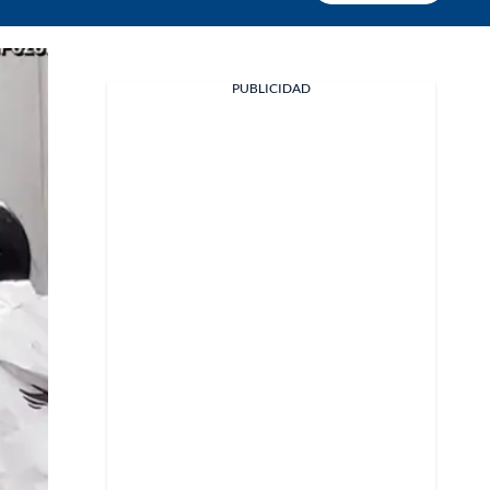
PUBLICIDAD
Facebook
X
Whatsapp
Copiar enlace
Telegram
LinkedIn