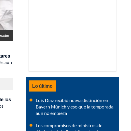
rmantes
tares
és aún
Lo último
de los
Luis Díaz recibió nueva distinción en
os
Bayern Múnich y eso que la temporada
aún no empieza
Los compromisos de ministros de