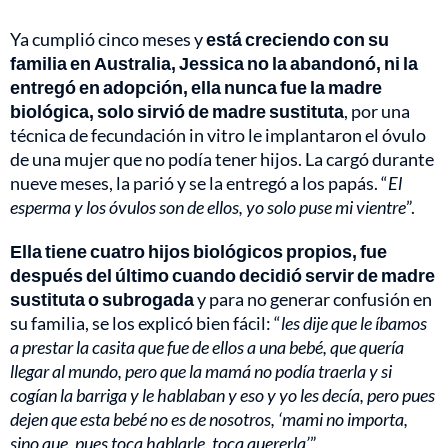
Ya cumplió cinco meses y
está creciendo con su
familia en Australia, Jessica no la abandonó, ni la
entregó en adopción, ella nunca fue la madre
biológica, solo sirvió de madre sustituta
, por una
técnica de fecundación in vitro le implantaron el óvulo
de una mujer que no podía tener hijos. La cargó durante
nueve meses, la parió y se la entregó a los papás. “
El
esperma y los óvulos son de ellos, yo solo puse mi vientre
”.
Ella tiene cuatro hijos biológicos propios, fue
después del último cuando decidió servir de madre
sustituta o subrogada
y para no generar confusión en
su familia, se los explicó bien fácil: “
les dije que le íbamos
a prestar la casita que fue de ellos a una bebé, que quería
llegar al mundo, pero que la mamá no podía traerla y si
cogían la barriga y le hablaban y eso y yo les decía, pero pues
dejen que esta bebé no es de nosotros, ‘mami no importa,
sino que, pues toca hablarle, toca quererla’
”.