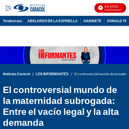
EN VIVO
Noticias Caracol En Viv
Tendencias:
ABELARDO DE LA ESPRIELLA
GABINETE
DONALD TR
PUBLICIDAD
/
/
Noticias Caracol
LOS INFORMANTES
El controversial mundo de la materni
El controversial mundo de
la maternidad subrogada:
Entre el vacío legal y la alta
demanda