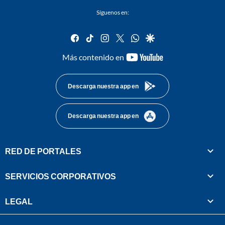
Síguenos en:
facebook
tiktok
instagram
twitter
whatsapp
google
youtube-
Más contenido en
footer
Descarga nuestra app en
Descarga nuestra app en
RED DE PORTALES
SERVICIOS CORPORATIVOS
LEGAL