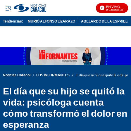
EN VIVO
Noticias Caracol En Vivo
Tendencias:
MURIÓ ALFONSO LIZARAZO
ABELARDO DE LA ESPRIELL
PUBLICIDAD
/
/
Noticias Caracol
LOS INFORMANTES
El día que su hijo se quitó la vida: 
El día que su hijo se quitó la
vida: psicóloga cuenta
cómo transformó el dolor en
esperanza