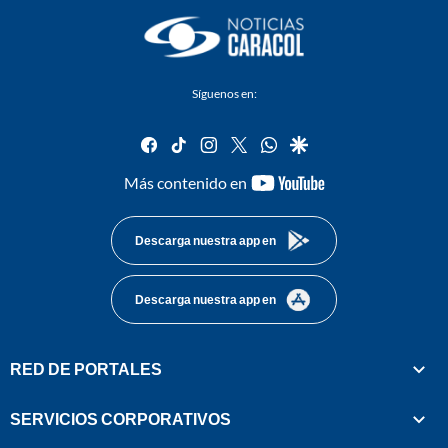
Síguenos en:
facebook
tiktok
instagram
twitter
whatsapp
google
youtube-
Más contenido en
footer
Descarga nuestra app en
Descarga nuestra app en
RED DE PORTALES
SERVICIOS CORPORATIVOS