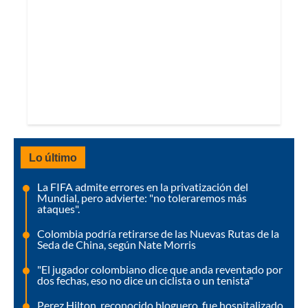
Lo último
La FIFA admite errores en la privatización del
Mundial, pero advierte: "no toleraremos más
ataques".
Colombia podría retirarse de las Nuevas Rutas de la
Seda de China, según Nate Morris
"El jugador colombiano dice que anda reventado por
dos fechas, eso no dice un ciclista o un tenista"
Perez Hilton, reconocido bloguero, fue hospitalizado