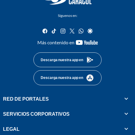
Síguenos en:
facebook
tiktok
instagram
twitter
whatsapp
google
youtube-
Más contenido en
footer
Descarga nuestra app en
Descarga nuestra app en
RED DE PORTALES
SERVICIOS CORPORATIVOS
LEGAL