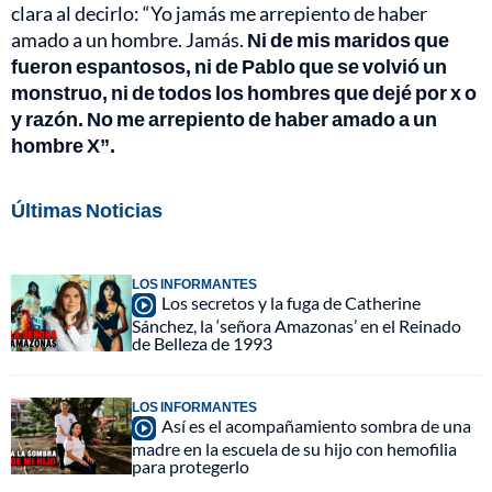
clara al decirlo: “Yo jamás me arrepiento de haber
amado a un hombre. Jamás.
Ni de mis maridos que
fueron espantosos, ni de Pablo que se volvió un
monstruo, ni de todos los hombres que dejé por x o
y razón. No me arrepiento de haber amado a un
hombre X”.
Últimas Noticias
LOS INFORMANTES
Los secretos y la fuga de Catherine
Sánchez, la ‘señora Amazonas’ en el Reinado
de Belleza de 1993
LOS INFORMANTES
Así es el acompañamiento sombra de una
madre en la escuela de su hijo con hemofilia
para protegerlo