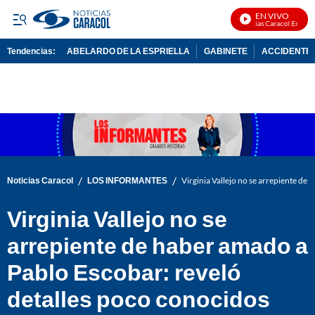
EN VIVO
Noticias Caracol En Vivo
Tendencias:
ABELARDO DE LA ESPRIELLA
GABINETE
ACCIDENTE 
PUBLICIDAD
/
/
Noticias Caracol
LOS INFORMANTES
Virginia Vallejo no se arrepiente de
Virginia Vallejo no se
arrepiente de haber amado a
Pablo Escobar: reveló
detalles poco conocidos