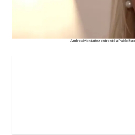
Andrea Montañez enfrentó a Pablo Escob