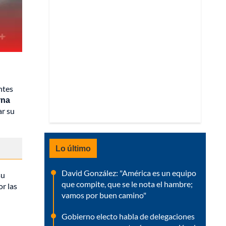
ntes
rna
ar su
Lo último
David González: "América es un equipo
su
que compite, que se le nota el hambre;
or las
vamos por buen camino"
Gobierno electo habla de delegaciones