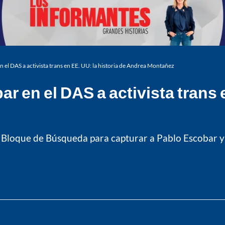
n el DAS a activista trans en EE. UU: la historia de Andrea Montañez
r en el DAS a activista trans e
Bloque de Búsqueda para capturar a Pablo Escobar y ho