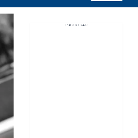
PUBLICIDAD
Facebook
X
Whatsapp
Copiar enlace
Telegram
LinkedIn