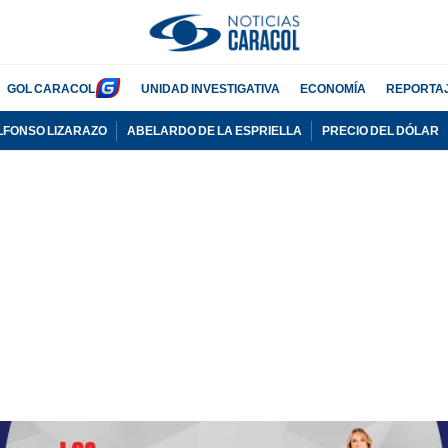
GOL CARACOL
UNIDAD INVESTIGATIVA
ECONOMÍA
REPORTA
LFONSO LIZARAZO
ABELARDO DE LA ESPRIELLA
PRECIO DEL DÓLAR
PUBLICIDAD