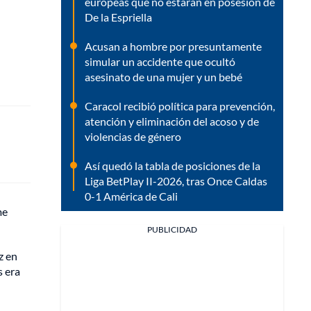
europeas que no estarán en posesión de
De la Espriella
Acusan a hombre por presuntamente
simular un accidente que ocultó
asesinato de una mujer y un bebé
Caracol recibió política para prevención,
atención y eliminación del acoso y de
violencias de género
Así quedó la tabla de posiciones de la
Liga BetPlay II-2026, tras Once Caldas
0-1 América de Cali
me
PUBLICIDAD
z en
s era