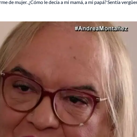
irme de mujer. ¿Cómo le decía a mi mamá, a mi papá? Sentía vergüen