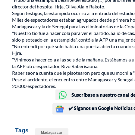
director del hospital Hrja, Oliva Alain Rakoto.
Según testigos, la estampida ocurrió a la entrada del estad
Miles de espectadores estaban agrupados desde primera hora
Madagascar y la de Senegal para las eliminatorias de la Cop
"Nuestro tío fue a hacer cola para ver el partido. Salió de c
sido pisoteado en la estampida", contó a la AFP una mujer d
"No entendí por qué solo había una puerta abierta cuando se 
Hjra.
"Vinimos a hacer cola a las seis de la mañana. Estábamos a u
la AFP otro espectador, Rivo Raberisaona.
Raberisaona cuenta que le pisotearon pero que su mochila "a
Pese al accidente, el encuentro entre Madagascar y Seneg
20.000 espectadores.
Suscríbase a nuestro canal d
✔️ Síganos en Google Noticias
Tags
Madagascar