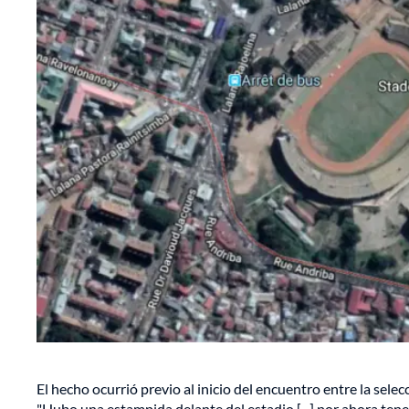
El hecho ocurrió previo al inicio del encuentro entre la selec
"Hubo una estampida delante del estadio [...] por ahora tene