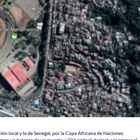
ción local y la de Senegal, por la Copa Africana de Naciones.
mos un balance de un muerto y 37 heridos", declaró a la prensa el