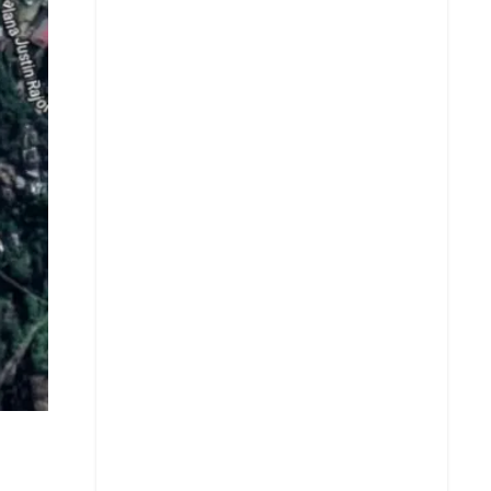
Copy Link URL
Telegram
LinkedIn