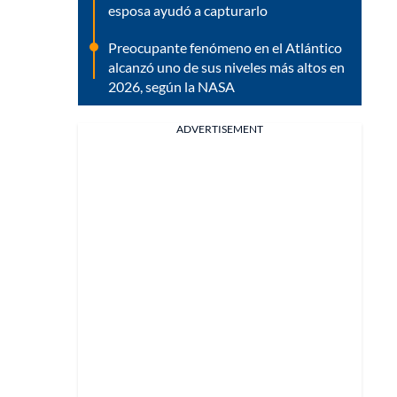
esposa ayudó a capturarlo
Preocupante fenómeno en el Atlántico
alcanzó uno de sus niveles más altos en
2026, según la NASA
ADVERTISEMENT