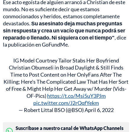
Ese acto egoísta de alguien arrancó a Christian de este
mundo. No es suficiente decir que estamos
conmocionados y heridos, estamos completamente
devastados.
Su asesinato deja muchas preguntas
sin respuesta y crea un vacío que nunca podrá ser
reparado o llenado. Ni siquiera con el tiempo"
, dice
la publicación en GoFundMe.
IG Model Courtney Tailor Stabs Her Boyfriend
Christian Obumseli in Broad Daylight & Still Finds
Time to Post Content on Her OnlyFans After The
Killing; Here's The Complicated Law That Has Her Sort
of Free & Might Help Her Get Away w/ Murder (Vids-
OF-Pics)
https://t.co/Msi5uY3PJm
pic.twitter.com/J2rQqfYekm
— Robert Littal BSO (@BSO)
April 6, 2022
Suscríbase a nuestro canal de WhatsApp Channels