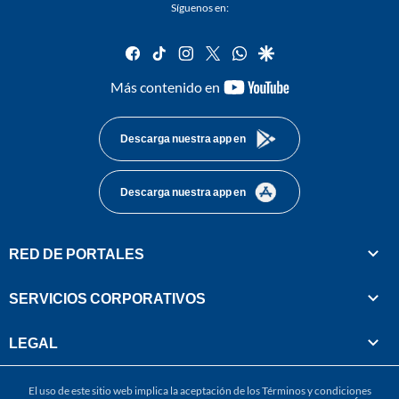
Síguenos en:
facebook
tiktok
instagram
twitter
whatsapp
google
youtube-
Más contenido en
footer
Descarga nuestra app en
Descarga nuestra app en
RED DE PORTALES
SERVICIOS CORPORATIVOS
LEGAL
El uso de este sitio web implica la aceptación de los
Términos y condiciones