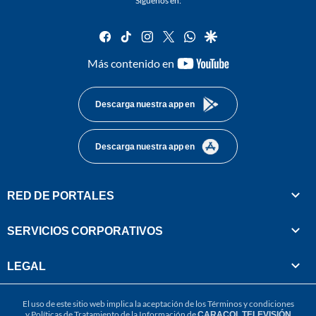
Síguenos en:
facebook
tiktok
instagram
twitter
whatsapp
google
youtube-
Más contenido en
footer
Descarga nuestra app en
Descarga nuestra app en
RED DE PORTALES
SERVICIOS CORPORATIVOS
LEGAL
El uso de este sitio web implica la aceptación de los
Términos y condiciones
y
Políticas de Tratamiento de la Información
de
CARACOL TELEVISIÓN