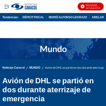
EN VIVO
Noticias Caracol En Vivo
Tendencias:
DÉFICIT FISCAL
MURIÓ ALFONSO LIZARAZO
ABELARDO
PUBLICIDAD
/
/
Noticias Caracol
MUNDO
Avión de DHL se partió en dos durante aterrizaje
Avión de DHL se partió en
dos durante aterrizaje de
emergencia