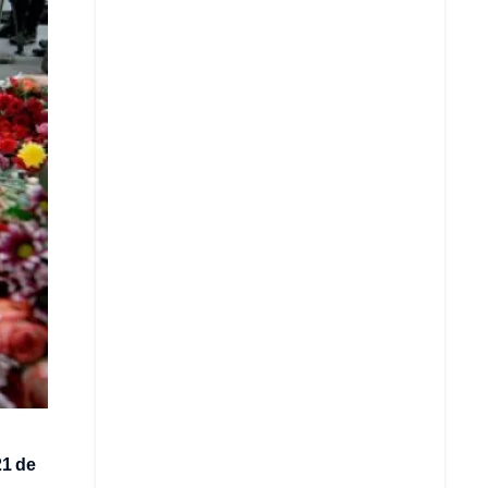
Copiar enlace
Telegram
LinkedIn
21 de