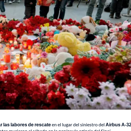
ar las labores de rescate
en el lugar del siniestro del
Airbus A-3
tes murieron el sábado en la península egipcia del Sinaí.