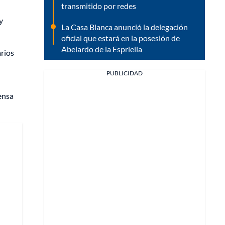
transmitido por redes
y
La Casa Blanca anunció la delegación
oficial que estará en la posesión de
Abelardo de la Espriella
arios
PUBLICIDAD
rensa