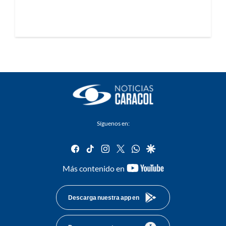
Síguenos en:
facebook
tiktok
instagram
twitter
whatsapp
google
youtube-
Más contenido en
footer
Descarga nuestra app en