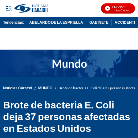
EN VIVO
Noticias Caracol En V
Tendencias:
ABELARDO DE LA ESPRIELLA
GABINETE
ACCIDENTE 
PUBLICIDAD
/
/
Noticias Caracol
MUNDO
Brote de bacteria E. Coli deja 37 personas afecta
Brote de bacteria E. Coli
deja 37 personas afectadas
en Estados Unidos