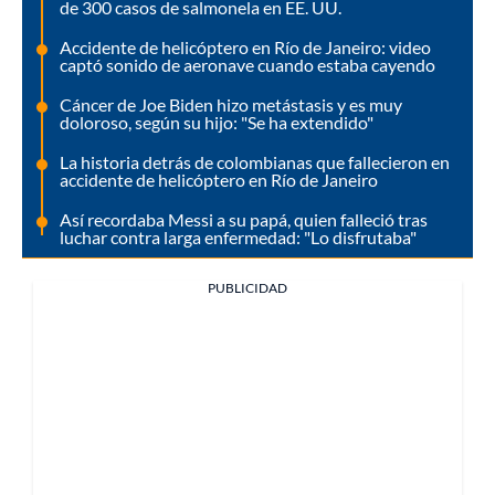
de 300 casos de salmonela en EE. UU.
Accidente de helicóptero en Río de Janeiro: video
captó sonido de aeronave cuando estaba cayendo
Cáncer de Joe Biden hizo metástasis y es muy
doloroso, según su hijo: "Se ha extendido"
La historia detrás de colombianas que fallecieron en
accidente de helicóptero en Río de Janeiro
Así recordaba Messi a su papá, quien falleció tras
luchar contra larga enfermedad: "Lo disfrutaba"
PUBLICIDAD