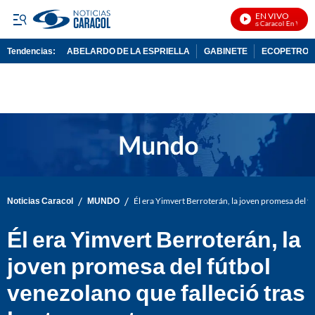
EN VIVO
Noticias Caracol En Vivo
Tendencias:
ABELARDO DE LA ESPRIELLA
GABINETE
ECOPETROL
PUBLICIDAD
/
/
Noticias Caracol
MUNDO
Él era Yimvert Berroterán, la joven promesa del fú
Él era Yimvert Berroterán, la
joven promesa del fútbol
venezolano que falleció tras