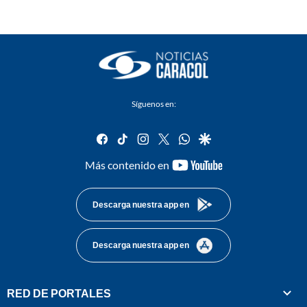
Síguenos en:
facebook
tiktok
instagram
twitter
whatsapp
google
youtube-
Más contenido en
footer
Descarga nuestra app en
Descarga nuestra app en
RED DE PORTALES