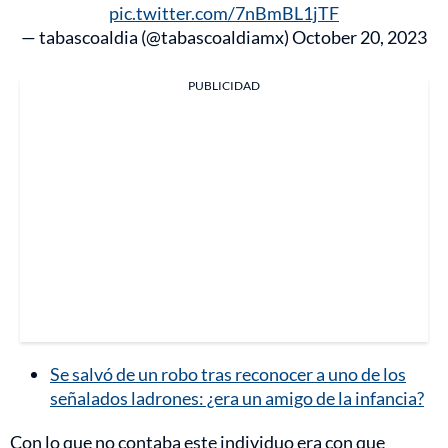
pic.twitter.com/7nBmBL1jTF
— tabascoaldia (@tabascoaldiamx)
October 20, 2023
PUBLICIDAD
Se salvó de un robo tras reconocer a uno de los
señalados ladrones: ¿era un amigo de la infancia?
Con lo que no contaba este individuo era con que