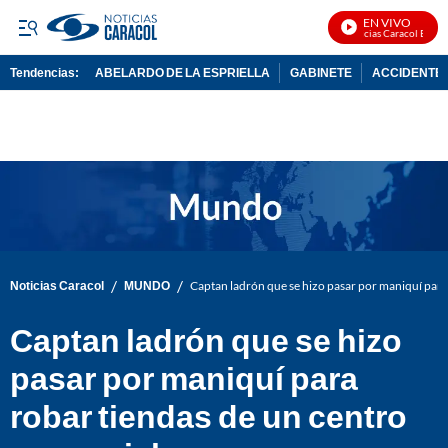
EN VIVO
Noticias Caracol En Viv
Tendencias:
ABELARDO DE LA ESPRIELLA
GABINETE
ACCIDENTE 
PUBLICIDAD
/
/
Noticias Caracol
MUNDO
Captan ladrón que se hizo pasar por maniquí para
Captan ladrón que se hizo
pasar por maniquí para
robar tiendas de un centro