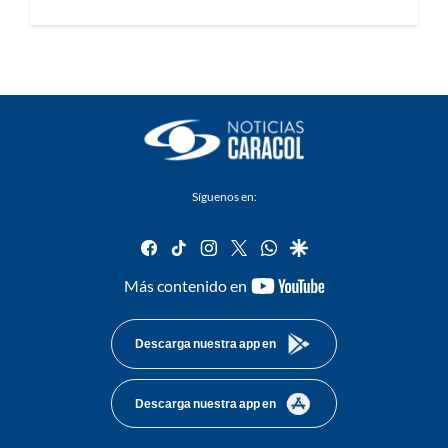
Síguenos en:
facebook
tiktok
instagram
twitter
whatsapp
google
youtube-
Más contenido en
footer
Descarga nuestra app en
Descarga nuestra app en