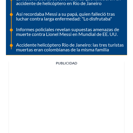
accidente de helicóptero en Río de Janeiro
Así recordaba Messi a su papá, quien falleció tras
luchar contra larga enfermedad: "Lo disfrutaba"
Informes policiales revelan supuestas amenazas de
muerte contra Lionel Messi en Mundial de EE. UU.
Accidente helicóptero Río de Janeiro: las tres turistas
muertas eran colombianas de la misma familia
PUBLICIDAD