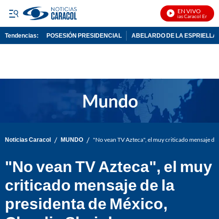
EN VIVO
Noticias Caracol En Vivo
Tendencias:
POSESIÓN PRESIDENCIAL
ABELARDO DE LA ESPRIELLA
PUBLICIDAD
/
/
Noticias Caracol
MUNDO
"No vean TV Azteca", el muy criticado mensaje de
"No vean TV Azteca", el muy
criticado mensaje de la
presidenta de México,