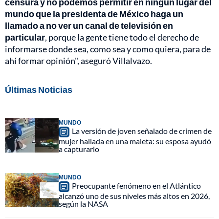
censura y no podemos permitir en ningún lugar del
mundo que la presidenta de México haga un
llamado a no ver un canal de televisión en
particular
, porque la gente tiene todo el derecho de
informarse donde sea, como sea y como quiera, para de
ahí formar opinión", aseguró Villalvazo.
Últimas Noticias
MUNDO
La versión de joven señalado de crimen de
mujer hallada en una maleta: su esposa ayudó
a capturarlo
MUNDO
Preocupante fenómeno en el Atlántico
alcanzó uno de sus niveles más altos en 2026,
según la NASA