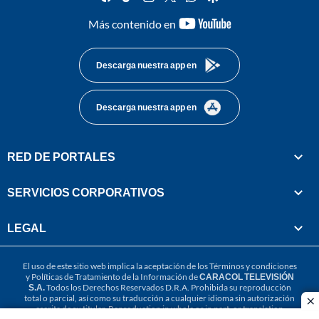
youtube-
Más contenido en
footer
Descarga nuestra app en
Descarga nuestra app en
RED DE PORTALES
SERVICIOS CORPORATIVOS
LEGAL
El uso de este sitio web implica la aceptación de los
Términos y condiciones
y
Políticas de Tratamiento de la Información
de
CARACOL TELEVISIÓN
S.A.
Todos los Derechos Reservados D.R.A. Prohibida su reproducción
total o parcial, así como su traducción a cualquier idioma sin autorización
cl
escrita de su titular. Reproduction in whole or in part, or translation