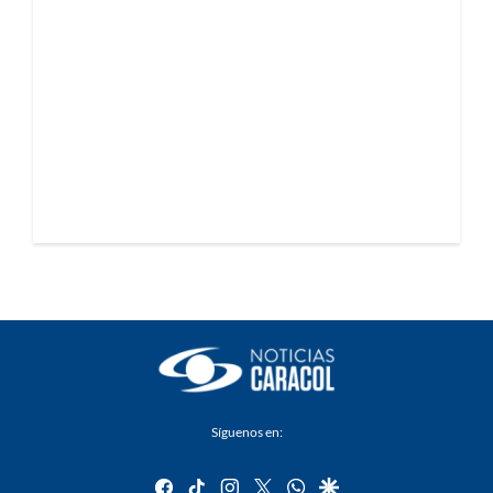
Síguenos en:
facebook
tiktok
instagram
twitter
whatsapp
google