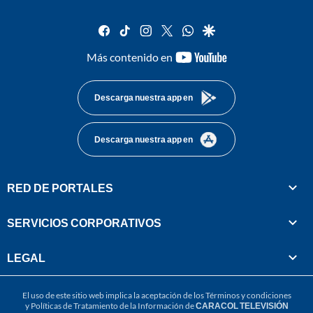
facebook
tiktok
instagram
twitter
whatsapp
google
youtube-
Más contenido en
footer
Descarga nuestra app en
Descarga nuestra app en
RED DE PORTALES
SERVICIOS CORPORATIVOS
LEGAL
El uso de este sitio web implica la aceptación de los
Términos y condiciones
y
Políticas de Tratamiento de la Información
de
CARACOL TELEVISIÓN