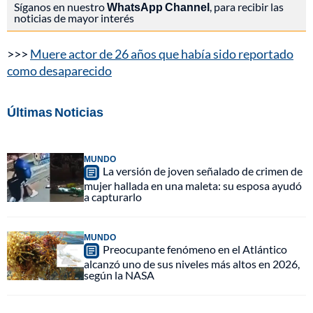
Síganos en nuestro
WhatsApp Channel
, para recibir las
noticias de mayor interés
>>>
Muere actor de 26 años que había sido reportado
como desaparecido
Últimas Noticias
MUNDO
La versión de joven señalado de crimen de
mujer hallada en una maleta: su esposa ayudó
a capturarlo
MUNDO
Preocupante fenómeno en el Atlántico
alcanzó uno de sus niveles más altos en 2026,
según la NASA