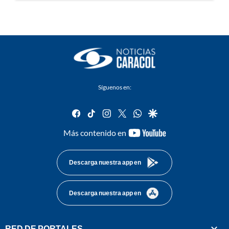
Síguenos en:
facebook
tiktok
instagram
twitter
whatsapp
google
youtube-
Más contenido en
footer
Descarga nuestra app en
Descarga nuestra app en
RED DE PORTALES