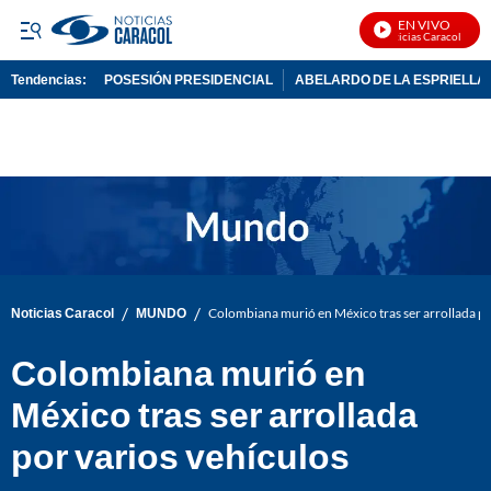
EN VIVO
Noticias Caracol En Viv
Tendencias:
POSESIÓN PRESIDENCIAL
ABELARDO DE LA ESPRIELLA
PUBLICIDAD
/
/
Noticias Caracol
MUNDO
Colombiana murió en México tras ser arrollada po
Colombiana murió en
México tras ser arrollada
por varios vehículos