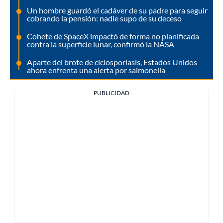
Un hombre guardó el cadáver de su padre para seguir
cobrando la pensión: nadie supo de su deceso
Cohete de SpaceX impactó de forma no planificada
contra la superficie lunar, confirmó la NASA
Aparte del brote de ciclosporiasis, Estados Unidos
ahora enfrenta una alerta por salmonella
PUBLICIDAD