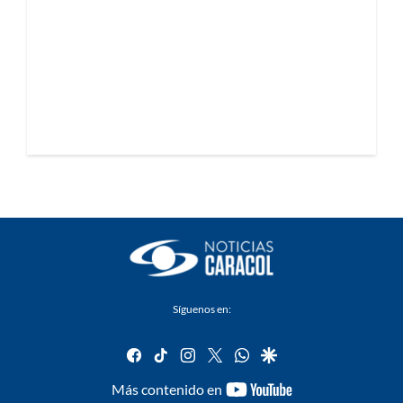
Síguenos en:
facebook
tiktok
instagram
twitter
whatsapp
google
youtube-
Más contenido en