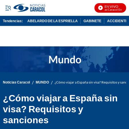
EN VIVO
Noticias Caracol En Vivo
Tendencias:
ABELARDO DE LA ESPRIELLA
GABINETE
ACCIDENTE 
PUBLICIDAD
/
/
Noticias Caracol
MUNDO
¿Cómo viajar a España sin visa? Requisitos y sanc
¿Cómo viajar a España sin
visa? Requisitos y
sanciones