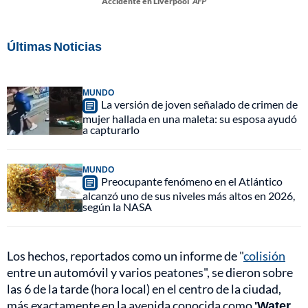
Accidente en Liverpool
AFP
Últimas Noticias
MUNDO
La versión de joven señalado de crimen de
mujer hallada en una maleta: su esposa ayudó
a capturarlo
MUNDO
Preocupante fenómeno en el Atlántico
alcanzó uno de sus niveles más altos en 2026,
según la NASA
Los hechos, reportados como un informe de "
colisión
entre un automóvil y varios peatones", se dieron sobre
las 6 de la tarde (hora local) en el centro de la ciudad,
más exactamente en la avenida conocida como
'Water