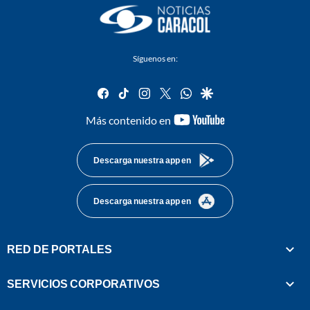
Síguenos en:
facebook
tiktok
instagram
twitter
whatsapp
google
youtube-
Más contenido en
footer
Descarga nuestra app en
Descarga nuestra app en
RED DE PORTALES
SERVICIOS CORPORATIVOS