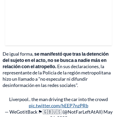
De igual forma,
se manifestó que tras la detención
del sujeto en el acto, no se busca a nadie más en
relación con el atropello.
En sus declaraciones, la
representante de la Policía de la región metropolitana
hizo un llamado a "no especular ni difundir
desinformación en las redes sociales".
Liverpool.. the man driving the car into the crowd
pic.twitter.com/hEEP7nzPRb
— WeGotitBack 🏴󠁧󠁢󠁥󠁮󠁧󠁿🇬🇧🇺🇸 (@NotFarLeftAtAll)
May