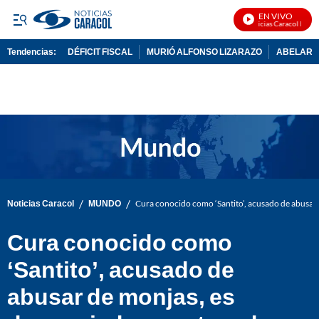
EN VIVO
Noticias Caracol En Viv
Tendencias:
DÉFICIT FISCAL
MURIÓ ALFONSO LIZARAZO
ABELARDO
PUBLICIDAD
/
/
Noticias Caracol
MUNDO
Cura conocido como ‘Santito’, acusado de abusar 
Cura conocido como
‘Santito’, acusado de
abusar de monjas, es