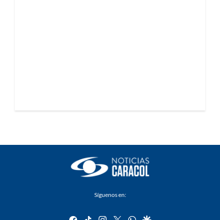
Síguenos en:
facebook
tiktok
instagram
twitter
whatsapp
google