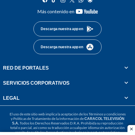
youtube-
Más contenido en
footer
Descarga nuestra app en
Descarga nuestra app en
RED DE PORTALES
SERVICIOS CORPORATIVOS
LEGAL
El uso de este sitio web implica la aceptación de los
Términos y condiciones
y
Políticas de Tratamiento de la Información
de
CARACOL TELEVISIÓN
S.A.
Todos los Derechos Reservados D.R.A. Prohibida su reproducción
total o parcial, así como su traducción a cualquier idioma sin autorización
cl
escrita de su titular. Reproduction in whole or in part, or translation