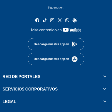
Síguenos en:
facebook
tiktok
instagram
twitter
whatsapp
google
youtube-
Más contenido en
footer
Descarga nuestra app en
Descarga nuestra app en
RED DE PORTALES
SERVICIOS CORPORATIVOS
LEGAL