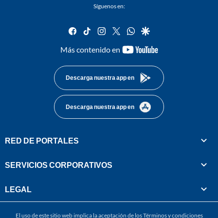
Síguenos en:
facebook
tiktok
instagram
twitter
whatsapp
google
youtube-
Más contenido en
footer
Descarga nuestra app en
Descarga nuestra app en
RED DE PORTALES
SERVICIOS CORPORATIVOS
LEGAL
El uso de este sitio web implica la aceptación de los
Términos y condiciones