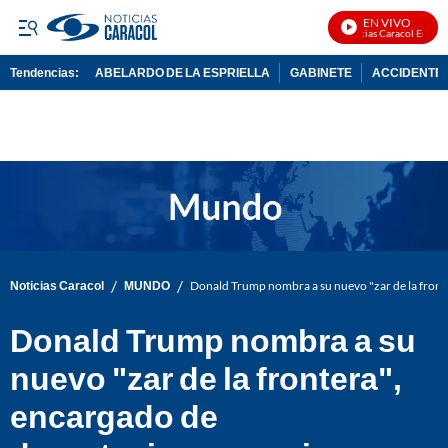
EN VIVO
Noticias Caracol En Vivo
Tendencias:
ABELARDO DE LA ESPRIELLA
GABINETE
ACCIDENTE 
PUBLICIDAD
/
/
Noticias Caracol
MUNDO
Donald Trump nombra a su nuevo "zar de la fronte
Donald Trump nombra a su
nuevo "zar de la frontera",
encargado de