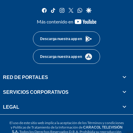
facebook
tiktok
instagram
twitter
whatsapp
google
youtube-
Más contenido en
footer
Descarga nuestra app en
Descarga nuestra app en
RED DE PORTALES
SERVICIOS CORPORATIVOS
LEGAL
El uso de este sitio web implica la aceptación de los
Términos y condiciones
y
Políticas de Tratamiento de la Información
de
CARACOL TELEVISIÓN
S.A.
Todos los Derechos Reservados D.R.A. Prohibida su reproducción