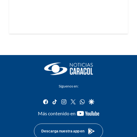
Síguenos en:
facebook
tiktok
instagram
twitter
whatsapp
google
youtube-
Más contenido en
footer
Descarga nuestra app en