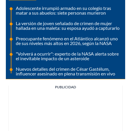
Adolescente irrumpió armado en su colegio tras
matar a sus abuelos: siete personas murieron
La versión de joven señalado de crimen de mujer
hallada en una maleta: su esposa ayudó a capturarlo
Preocupante fenómeno en el Atlántico alcanzó uno
de sus niveles más altos en 2026, según la NASA
"Volverá a ocurrir": experto de la NASA alerta sobre
el inevitable impacto de un asteroide
Nuevos detalles del crimen de César Gastélum,
influencer asesinado en plena transmisión en vivo
PUBLICIDAD