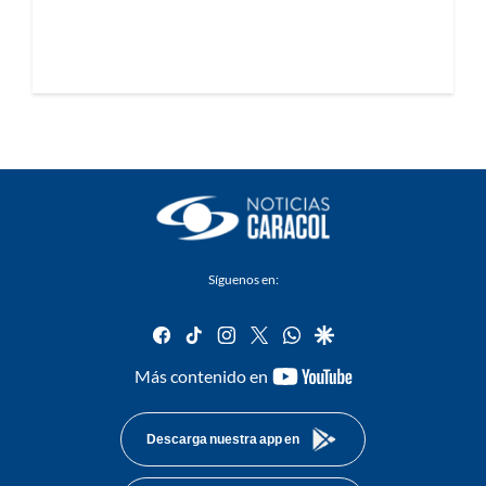
Síguenos en:
facebook
tiktok
instagram
twitter
whatsapp
google
youtube-
Más contenido en
footer
Descarga nuestra app en