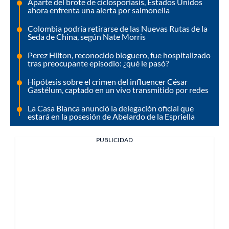
Aparte del brote de ciclosporiasis, Estados Unidos
ahora enfrenta una alerta por salmonella
Colombia podría retirarse de las Nuevas Rutas de la
Seda de China, según Nate Morris
Perez Hilton, reconocido bloguero, fue hospitalizado
tras preocupante episodio: ¿qué le pasó?
Hipótesis sobre el crimen del influencer César
Gastélum, captado en un vivo transmitido por redes
La Casa Blanca anunció la delegación oficial que
estará en la posesión de Abelardo de la Espriella
PUBLICIDAD