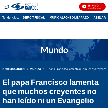
EN VIVO
Noticias Caracol En Viv
Tendencias:
DÉFICIT FISCAL
MURIÓ ALFONSO LIZARAZO
ABELARDO
PUBLICIDAD
/
/
Noticias Caracol
MUNDO
El papa Francisco lamenta que muchos creyentes n
El papa Francisco lamenta
que muchos creyentes no
han leído ni un Evangelio