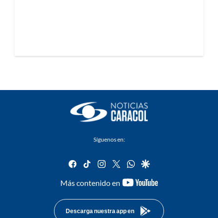
Síguenos en:
facebook
tiktok
instagram
twitter
whatsapp
google
youtube-
Más contenido en
footer
Descarga nuestra app en