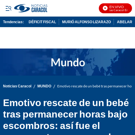
EN VIVO
Noticias Caracol En Vivo
Tendencias:
DÉFICIT FISCAL
MURIÓ ALFONSO LIZARAZO
ABELARDO
PUBLICIDAD
/
/
Noticias Caracol
MUNDO
Emotivo rescate de un bebé tras permanecer horas
Emotivo rescate de un bebé
tras permanecer horas bajo
escombros: así fue el