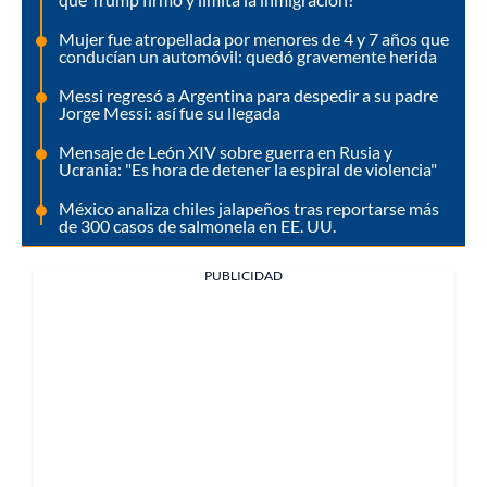
Mujer fue atropellada por menores de 4 y 7 años que
conducían un automóvil: quedó gravemente herida
Messi regresó a Argentina para despedir a su padre
Jorge Messi: así fue su llegada
Mensaje de León XIV sobre guerra en Rusia y
Ucrania: "Es hora de detener la espiral de violencia"
México analiza chiles jalapeños tras reportarse más
de 300 casos de salmonela en EE. UU.
PUBLICIDAD