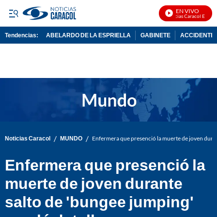
EN VIVO
Noticias Caracol En Vivo
Tendencias:
ABELARDO DE LA ESPRIELLA
GABINETE
ACCIDENTE 
PUBLICIDAD
/
/
Noticias Caracol
MUNDO
Enfermera que presenció la muerte de joven durant
Enfermera que presenció la
muerte de joven durante
salto de 'bungee jumping'