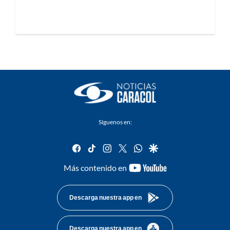
Síguenos en:
facebook
tiktok
instagram
twitter
whatsapp
google
youtube-
Más contenido en
footer
Descarga nuestra app en
Descarga nuestra app en