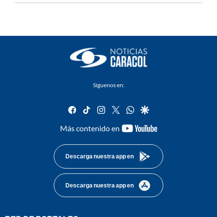
Síguenos en:
facebook
tiktok
instagram
twitter
whatsapp
google
youtube-
Más contenido en
footer
Descarga nuestra app en
Descarga nuestra app en