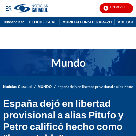
EN VIVO
Not
Tendencias:
DÉFICIT FISCAL
MURIÓ ALFONSO LIZARAZO
ABELARDO
PUBLICIDAD
/
/
Noticias Caracol
MUNDO
España dejó en libertad provisional a alias Pitufo
España dejó en libertad
provisional a alias Pitufo y
Petro calificó hecho como