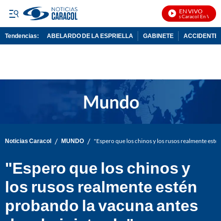
EN VIVO
Noticias Caracol En Vivo
Tendencias:
ABELARDO DE LA ESPRIELLA
GABINETE
ACCIDENTE 
PUBLICIDAD
/
/
Noticias Caracol
MUNDO
"Espero que los chinos y los rusos realmente esté
"Espero que los chinos y
los rusos realmente estén
probando la vacuna antes