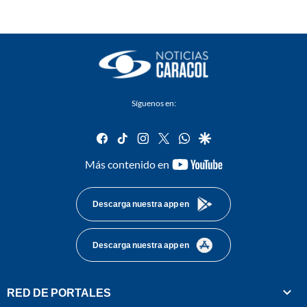
Síguenos en:
facebook
tiktok
instagram
twitter
whatsapp
google
youtube-
Más contenido en
footer
Descarga nuestra app en
Descarga nuestra app en
RED DE PORTALES