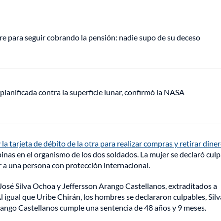
e para seguir cobrando la pensión: nadie supo de su deceso
anificada contra la superficie lunar, confirmó la NASA
 la tarjeta de débito de la otra para realizar compras y retirar dine
as en el organismo de los dos soldados. La mujer se declaró culp
 a una persona con protección internacional.
osé Silva Ochoa y Jeffersson Arango Castellanos, extraditados a
igual que Uribe Chirán, los hombres se declararon culpables, Silv
rango Castellanos cumple una sentencia de 48 años y 9 meses.