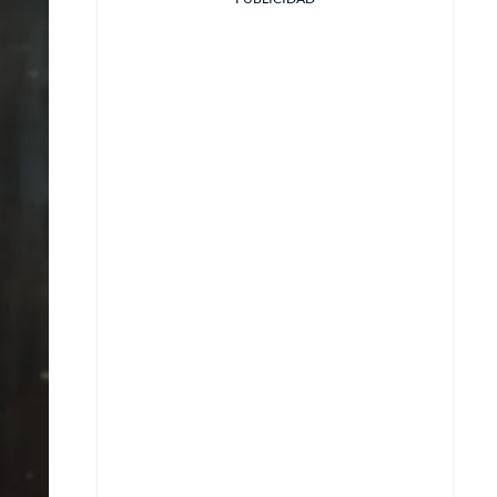
Facebook
X
Whatsapp
Copiar enlace
Telegram
LinkedIn