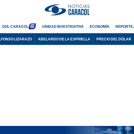
GOL CARACOL
UNIDAD INVESTIGATIVA
ECONOMÍA
REPORTA
LFONSO LIZARAZO
ABELARDO DE LA ESPRIELLA
PRECIO DEL DÓLAR
PUBLICIDAD