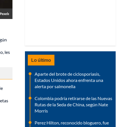
Pexels
egún
o, les
Lo último
Aparte del brote de ciclosporiasis,
Estados Unidos ahora enfrenta una
alerta por salmonella
de
Colombia podría retirarse de las Nuevas
jetas
Rutas de la Seda de China, según Nate
Morris
Perez Hilton, reconocido bloguero, fue