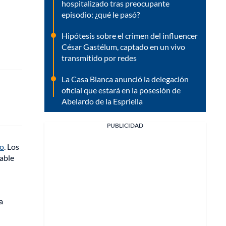
hospitalizado tras preocupante
episodio: ¿qué le pasó?
Hipótesis sobre el crimen del influencer
César Gastélum, captado en un vivo
transmitido por redes
La Casa Blanca anunció la delegación
oficial que estará en la posesión de
Abelardo de la Espriella
PUBLICIDAD
ro
. Los
able
a