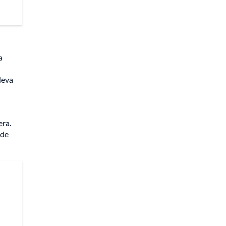
a
leva
era.
 de