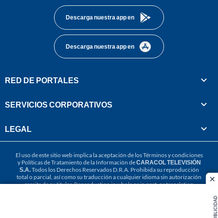
Descarga nuestra app en
Descarga nuestra app en
RED DE PORTALES
SERVICIOS CORPORATIVOS
LEGAL
El uso de este sitio web implica la aceptación de los
Términos y condiciones
y
Políticas de Tratamiento de la Información
de
CARACOL TELEVISIÓN
S.A.
Todos los Derechos Reservados D.R.A. Prohibida su reproducción
total o parcial, así como su traducción a cualquier idioma sin autorización
cl
escrita de su titular. Reproduction in whole or in part, or translation
without written permission is prohibited. All rights reserved 2025.
PUBLICIDAD
MIEMBRO DE: