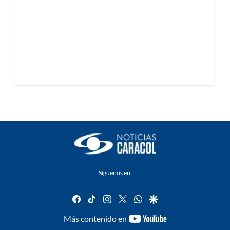
Síguenos en:
facebook
tiktok
instagram
twitter
whatsapp
google
youtube-
Más contenido en
footer