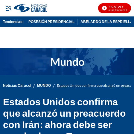
EN VIVO
Noticias Caracol En Viv
Tendencias:
POSESIÓN PRESIDENCIAL
ABELARDO DE LA ESPRIELLA
PUBLICIDAD
/
/
Noticias Caracol
MUNDO
Estados Unidos confirma que alcanzó un preacue
Estados Unidos confirma
que alcanzó un preacuerdo
con Irán: ahora debe ser