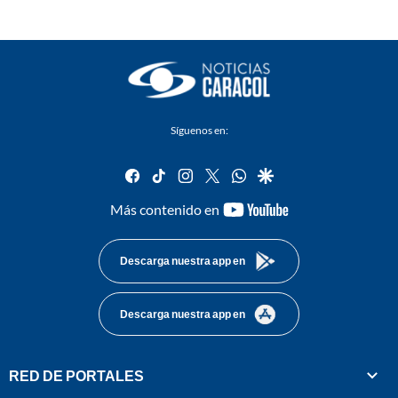
Síguenos en:
facebook
tiktok
instagram
twitter
whatsapp
google
youtube-
Más contenido en
footer
Descarga nuestra app en
Descarga nuestra app en
RED DE PORTALES